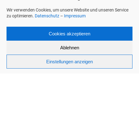
Wir verwenden Cookies, um unsere Website und unseren Service
zu optimieren.
Datenschutz
–
Impressum
Lackaufbereitung
Cookies akzeptieren
Der Fahrzeuglack wird von sämtlichen
Ablehnen
Verunreinigung befreit, anschließend poliert und
Einstellungen anzeigen
versiegelt. Damit Sie lange Freunde an Ihrem
Fahrzeug haben.