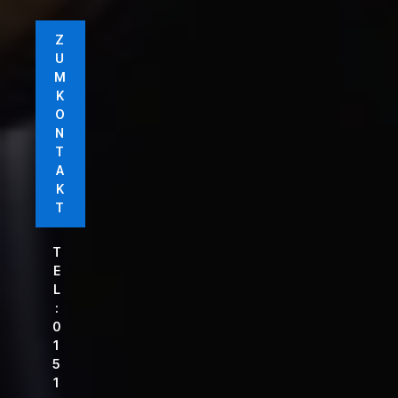
Z
U
M
K
O
N
T
A
K
T
T
E
L
:
0
1
5
1